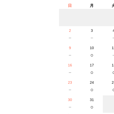
日
月
2
3
－
－
9
10
1
－
○
16
17
1
－
○
23
24
2
－
○
30
31
－
○