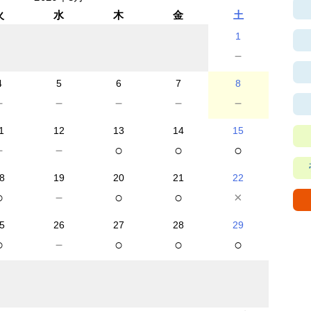
火
水
木
金
土
1
－
4
5
6
7
8
－
－
－
－
－
1
12
13
14
15
－
－
○
○
○
8
19
20
21
22
○
－
○
○
×
5
26
27
28
29
○
－
○
○
○