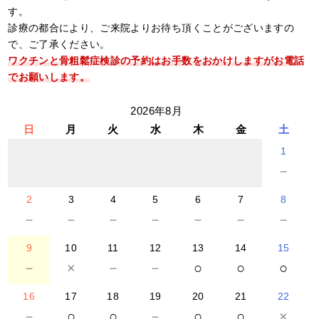
す。
診療の都合により、ご来院よりお待ち頂くことがございますの
で、ご了承ください。
ワクチンと骨粗鬆症検診の予約はお手数をおかけしますがお電話
でお願いします。
2026年8月
日
月
火
水
木
金
土
1
－
2
3
4
5
6
7
8
－
－
－
－
－
－
－
9
10
11
12
13
14
15
－
×
－
－
○
○
○
16
17
18
19
20
21
22
－
○
○
－
○
○
×