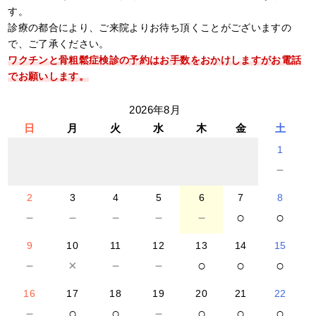
す。
診療の都合により、ご来院よりお待ち頂くことがございますの
で、ご了承ください。
ワクチンと骨粗鬆症検診の予約はお手数をおかけしますがお電話
でお願いします。
2026年8月
日
月
火
水
木
金
土
1
－
2
3
4
5
6
7
8
－
－
－
－
－
○
○
9
10
11
12
13
14
15
－
×
－
－
○
○
○
16
17
18
19
20
21
22
－
○
○
－
○
○
○